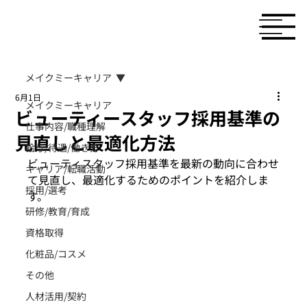
メイクミーキャリア
6月1日
メイクミーキャリア
ビューティースタッフ採用基準の
仕事内容/職種理解
見直しと最適化方法
給与/待遇/働き方
ビューティスタッフ採用基準を最新の動向に合わせ
キャリア/転職活動
て見直し、最適化するためのポイントを紹介しま
採用/選考
す。
研修/教育/育成
資格取得
化粧品/コスメ
その他
人材活用/契約